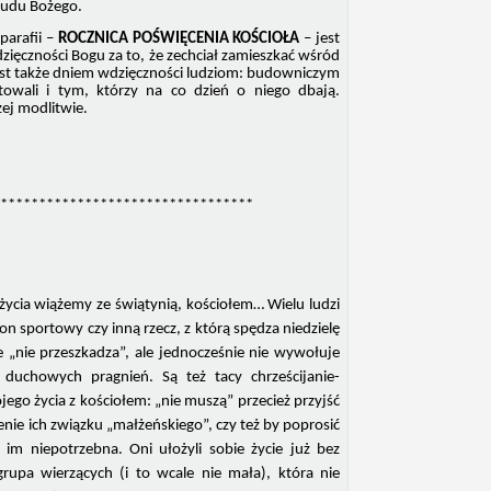
ludu Bożego.
arafii –
ROCZNICA POŚWIĘCENIA KOŚCIOŁA
– jest
ięczności Bogu za to, że zechciał zamieszkać wśród
est także dniem wdzięczności ludziom: budowniczym
towali i tym, którzy na co dzień o niego dbają.
ej modlitwie.
*********************************
życia wiążemy ze świątynią, kościołem… Wielu ludzi
on sportowy czy inną rzecz, z którą spędza niedzielę
e „nie przeszkadza”, ale jednocześnie nie wywołuje
uchowych pragnień. Są też tacy chrześcijanie-
ojego życia z kościołem: „nie muszą” przecież przyjść
nie ich związku „małżeńskiego”, czy też by poprosić
 im niepotrzebna. Oni ułożyli sobie życie już bez
 grupa wierzących (i to wcale nie mała), która nie