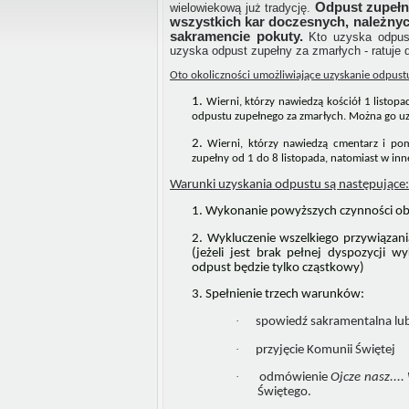
Odpust zupełn
wielowiekową już tradycję.
wszystkich kar doczesnych, należny
sakramencie pokuty.
Kto uzyska odpus
uzyska odpust zupełny za zmarłych - ratuje
Oto okoliczności umożliwiające uzyskanie odpustu
Wierni, którzy nawiedzą kościół 1 listop
odpustu zupełnego za zmarłych. Można go uzy
Wierni, którzy nawiedzą cmentarz i po
zupełny od 1 do 8 listopada, natomiast w inne
Warunki uzyskania odpustu są następujące:
Wykonanie powyższych czynności o
Wykluczenie wszelkiego przywiązan
(jeżeli jest brak pełnej dyspozycji 
odpust będzie tylko cząstkowy)
Spełnienie trzech warunków:
·
spowiedź sakramentalna lub 
·
przyjęcie Komunii Świętej
·
odmówienie
Ojcze nasz....
Świętego.