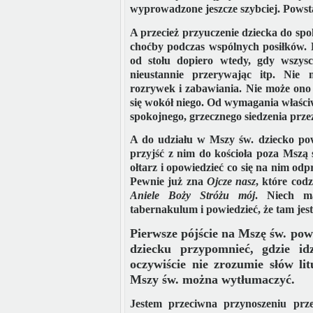
wyprowadzone jeszcze szybciej. Powsta
A przecież przyuczenie dziecka do spo
choćby podczas wspólnych posiłków. D
od stołu dopiero wtedy, gdy wszysc
nieustannie przerywając itp. Nie
rozrywek i zabawiania. Nie może ono c
się wokół niego. Od wymagania właści
spokojnego, grzecznego siedzenia przez
A do udziału w Mszy św. dziecko po
przyjść z nim do kościoła poza Mszą 
ołtarz i opowiedzieć co się na nim od
Pewnie już zna
Ojcze nasz
, które cod
Aniele Boży Stróżu
mój
. Niech m
tabernakulum i powiedzieć, że tam jes
Pierwsze pójście na Mszę św. po
dziecku przypomnieć, gdzie id
oczywiście nie zrozumie słów lit
Mszy św. można wytłumaczyć.
Jestem przeciwna przynoszeniu prze