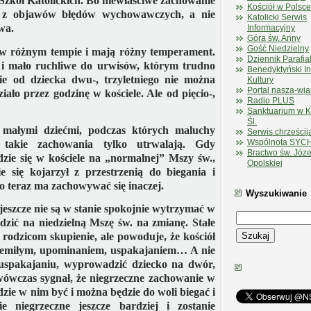
Szkół Katolickich. Bo niewłaściwe zachowanie
Kościół w Polsce
en z objawów błędów wychowawczych, a nie
Katolicki Serwis
wa.
Informacyjny
Góra św. Anny
Gość Niedzielny
ię w różnym tempie i mają różny temperament.
Dziennik Parafia
i mało ruchliwe do urwisów, którym trudno
Benedyktyński In
nie od dziecka dwu-, trzyletniego nie można
Kultury
Portal nasza-wia
ało przez godzinę w kościele. Ale od pięcio-,
Radio PLUS
Sanktuarium w 
Śl.
 małymi dziećmi, podczas których maluchy
Serwis chrześcij
Wspólnota SYC
 takie zachowania tylko utrwalają. Gdy
Bractwo św. Józe
zie się w kościele na „normalnej” Mszy św.,
Opolskiej
e się kojarzył z przestrzenią do biegania i
o teraz ma zachowywać się inaczej.
Wyszukiwanie
jeszcze nie są w stanie spokojnie wytrzymać w
odzić na niedzielną Mszę św. na zmianę. Stałe
Szukaj
a rodzicom skupienie, ale powoduje, że kościół
 niemiłym, upominaniem, uspakajaniem… A nie
uspakajaniu, wyprowadzić dziecko na dwór,
wówczas sygnał, że niegrzeczne zachowanie w
ędzie w nim być i można będzie do woli biegać i
 niegrzeczne jeszcze bardziej i zostanie