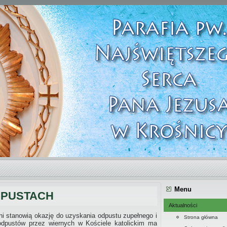
Menu
DPUSTACH
Aktualności
ni stanowią okazję do uzyskania odpustu zupełnego i
Strona główna
odpustów przez wiernych w Kościele katolickim ma