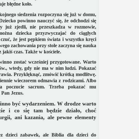
je błędne koło.
kojnego siedzenia rozpoczyna się już w domu,
ziecko powinno nauczyć się, że odchodzi się
y już zjedli, nie przeszkadza w rozmowie,
 można dziecka przyzwyczajać do ciągłych
zuć, że jest pępkiem świata i wszystko kręci
wego zachowania przy stole zaczyna się nauka
 jakiś czas. Także w kościele.
winno zostać wcześniej przygotowane. Warto
św., wtedy, gdy nie ma w nim ludzi. Pokazać
prawia. Przyklęknąć, zmówić krótką modlitwę.
ziennie wieczorem odmawia z rodzicami. Albo
a poczucie sacrum. Trzeba pokazać mu
t Pan Jezus.
winno być wydarzeniem. W drodze warto
zie i co się tam będzie działo, choć
urgii, ani kazania, ale pewne elementy
z dzieci zabawek, ale Biblia dla dzieci do