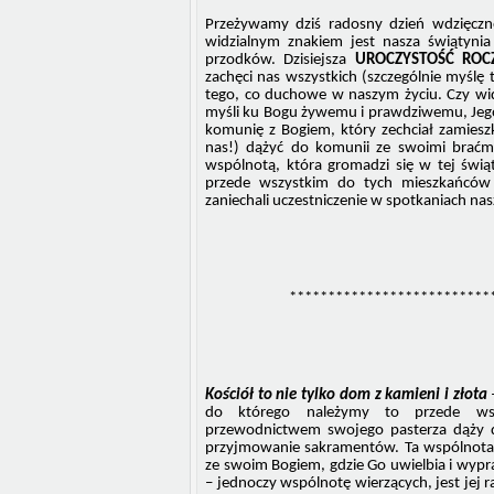
Przeżywamy dziś radosny dzień wdzięczn
widzialnym znakiem jest nasza świątyni
przodków. Dzisiejsza
UROCZYSTOŚĆ ROCZ
zachęci nas wszystkich (szczególnie myślę 
tego, co duchowe w naszym życiu. Czy wid
myśli ku Bogu żywemu i prawdziwemu, Jego 
komunię z Bogiem, który zechciał zamiesz
nas!) dążyć do komunii ze swoimi braćmi
wspólnotą, która gromadzi się w tej świą
przede wszystkim do tych mieszkańców n
zaniechali uczestniczenie w spotkaniach na
**************************
Kościół to nie tylko dom z kamieni i złota
–
do którego należymy to przede wsz
przewodnictwem swojego pasterza dąży d
przyjmowanie sakramentów. Ta wspólnota 
ze swoim Bogiem, gdzie Go uwielbia i wypras
– jednoczy wspólnotę wierzących, jest jej r