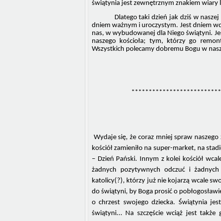
świątynia jest zewnętrznym znakiem wiary 
Dlatego taki dzień jak dziś w naszej p
dniem ważnym i uroczystym. Jest dniem wdz
nas, w wybudowanej dla Niego świątyni. J
naszego kościoła; tym, którzy go remon
Wszystkich polecamy dobremu Bogu w nasz
**************************
Wydaje się, że coraz mniej spraw naszego 
kościół zamieniło na super-market, na stadi
– Dzień Pański. Innym z kolei kościół wcal
żadnych pozytywnych odczuć i żadnych d
katolicy(?), którzy już nie kojarzą wcale sw
do świątyni, by Boga prosić o pobłogosławie
o chrzest swojego dziecka. Świątynia jest
świątyni... Na szczęście wciąż jest także