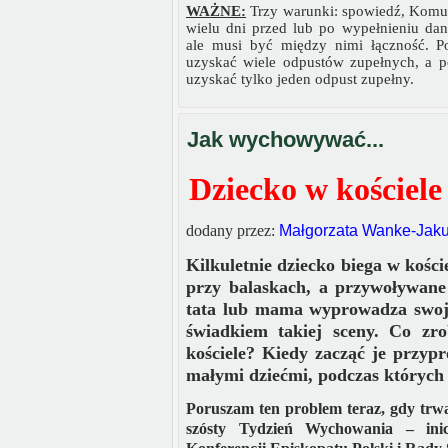
WAŻNE:
Trzy warunki: spowiedź, Komun
wielu dni przed lub po wypełnieniu dan
ale musi być między nimi łączność. P
uzyskać wiele odpustów zupełnych, a p
uzyskać tylko jeden odpust zupełny.
Jak wychowywać...
Dziecko w kościele
dodany przez:
Małgorzata Wanke-Jak
Kilkuletnie dziecko biega w kości
przy balaskach, a przywoływane
tata lub mama wyprowadza swoją
świadkiem takiej sceny. Co zro
kościele? Kiedy zacząć je przyp
małymi dziećmi, podczas których
Poruszam ten problem teraz, gdy trw
szósty Tydzień Wychowania – inic