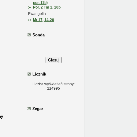
por. 11b)
Por. 2 Tm 1, 10b
Ewangelia:
Mt 17, 14-20
Sonda
Głosuj
Licznik
Liczba wyświetleń strony:
124995
Zegar
ny