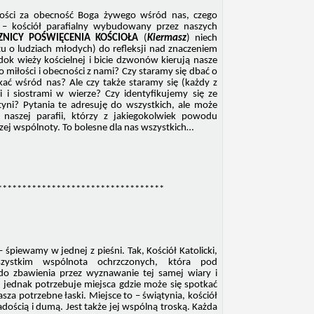
ości za obecność Boga żywego wśród nas, czego
a – kościół parafialny wybudowany przez naszych
NICY POŚWIĘCENIA KOŚCIOŁA
(
Kiermasz
) niech
tu o ludziach młodych) do refleksji nad znaczeniem
ok wieży kościelnej i bicie dzwonów kierują nasze
miłości i obecności z nami? Czy staramy się dbać o
kać wśród nas? Ale czy także staramy się (każdy z
 i siostrami w wierze? Czy identyfikujemy się ze
tyni? Pytania te adresuję do wszystkich, ale może
aszej parafii, którzy z jakiegokolwiek powodu
szej wspólnoty. To bolesne dla nas wszystkich…
**********************************
 śpiewamy w jednej z pieśni. Tak, Kościół Katolicki,
ystkim wspólnota ochrzczonych, która pod
o zbawienia przez wyznawanie tej samej wiary i
jednak potrzebuje miejsca gdzie może się spotkać
za potrzebne łaski. Miejsce to – świątynia, kościół
adością i dumą. Jest także jej wspólną troską. Każda