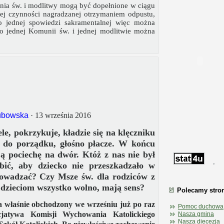
ia św. i modlitwy mogą być dopełnione w ciągu
ej czynności nagradzanej otrzymaniem odpustu,
o jednej spowiedzi sakramentalnej więc można
o jednej Komunii św. i jednej modlitwie można
ubowska
· 13 września 2016
ele, pokrzykuje, kładzie się na klęczniku
 do porządku, głośno płacze. W końcu
 pociechę na dwór. Któż z nas nie był
bić, aby dziecko nie przeszkadzało w
rowadzać? Czy Msze św. dla rodziców z
 dzieciom wszystko wolno, mają sens?
Polecamy stro
a właśnie obchodzony we wrześniu już po raz
Pomoc duchowa
jatywa Komisji Wychowania Katolickiego
Nasza gmina
Nasza diecezja