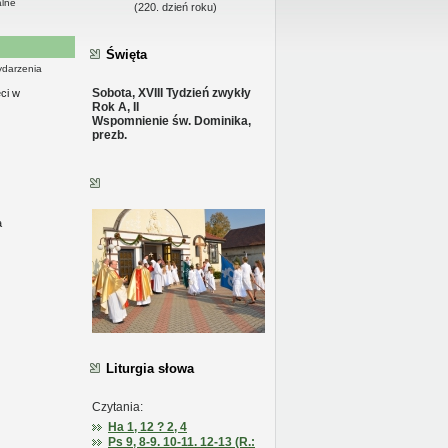
alne
(220. dzień roku)
Święta
ydarzenia
Sobota, XVIII Tydzień zwykły
ci w
Rok A, II
alnym
Wspomnienie św. Dominika,
prezb.
a
Liturgia słowa
Czytania:
Ha 1, 12 ? 2, 4
Ps 9, 8-9. 10-11. 12-13 (R.: