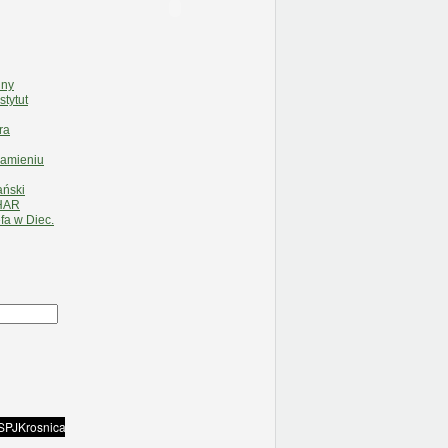
lny
stytut
ra
Kamieniu
ański
HAR
fa w Diec.