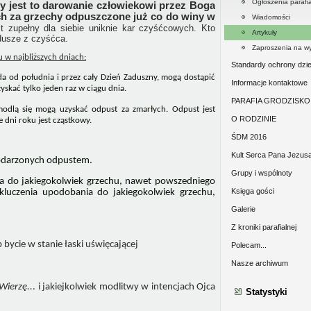
Ogłoszenia parafi
y jest to darowanie człowiekowi przez Boga
ch za grzechy odpuszczone już co do winy w
Wiadomości
t zupełny dla siebie uniknie kar czyśćcowych. Kto
Artykuły
 dusze z czyśćca.
Zaproszenia na w
 w najbliższych dniach:
Standardy ochrony dzie
ada od południa i przez cały Dzień Zaduszny, mogą dostąpić
duszpasterstwie parafi
Informacje kontaktowe
skać tylko jeden raz w ciągu dnia.
PARAFIA GRODZISKO
modlą się mogą uzyskać odpust za zmarłych. Odpust jest
O RODZINIE
 dni roku jest cząstkowy.
ŚDM 2016
Kult Serca Pana Jezus
bdarzonych odpustem.
Grupy i wspólnoty
ia do jakiegokolwiek grzechu, nawet powszedniego
Księga gości
wykluczenia upodobania do jakiegokolwiek grzechu,
Galerie
Z kroniki parafialnej
bycie w stanie łaski uświęcającej
Polecam...
Nasze archiwum
 Wierzę..
. i jakiejkolwiek modlitwy w intencjach Ojca
Statystyki