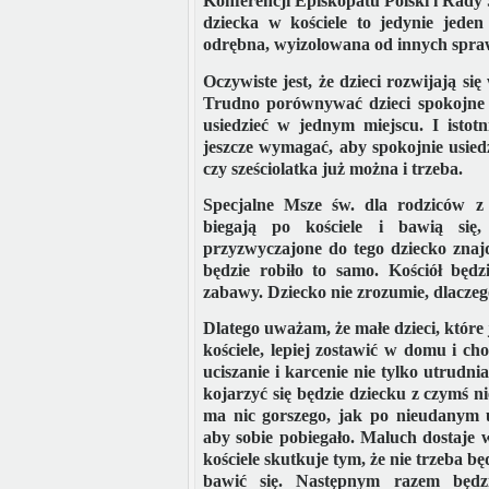
Konferencji Episkopatu Polski i Rady 
dziecka w kościele to jedynie jed
odrębna, wyizolowana od innych spra
Oczywiste jest, że dzieci rozwijają s
Trudno porównywać dzieci spokojne 
usiedzieć w jednym miejscu. I istot
jeszcze wymagać, aby spokojnie usiedzi
czy sześciolatka już można i trzeba.
Specjalne Msze św. dla rodziców z
biegają po kościele i bawią się,
przyzwyczajone do tego dziecko znajd
będzie robiło to samo. Kościół będzi
zabawy. Dziecko nie zrozumie, dlaczeg
Dlatego uważam, że małe dzieci, które 
kościele, lepiej zostawić w domu i ch
uciszanie i karcenie nie tylko utrudni
kojarzyć się będzie dziecku z czymś
ma nic gorszego, jak po nieudanym 
aby sobie pobiegało. Maluch dostaje 
kościele skutkuje tym, że nie trzeba b
bawić się. Następnym razem będzie