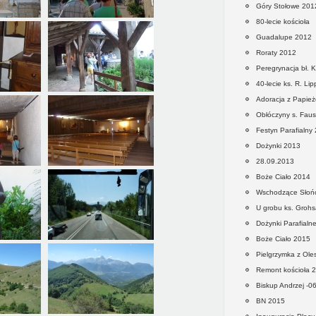
Góry Stołowe 201
80-lecie kościoła
Guadalupe 2012
Roraty 2012
Peregrynacja bł. K
40-lecie ks. R. Li
Adoracja z Papie
Obłóczyny s. Faus
Festyn Parafialny
Dożynki 2013
28.09.2013
Boże Ciało 2014
Wschodzące Słoń
U grobu ks. Grohs
Dożynki Parafialn
Boże Ciało 2015
Pielgrzymka z Ol
Remont kościoła 
Biskup Andrzej -0
BN 2015