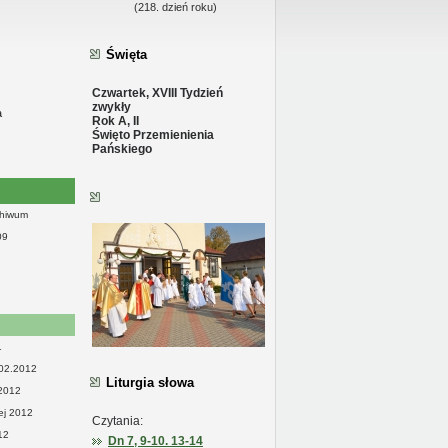
(218. dzień roku)
alnym
Święta
Czwartek, XVIII Tydzień
zwykły
a
Rok A, II
Święto Przemienienia
Pańskiego
chiwum
09
1
.02.2012
Liturgia słowa
 2012
ej 2012
Czytania:
12
Dn 7, 9-10. 13-14