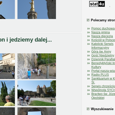
Polecamy stro
Pomoc duchowa
Nasza gmina
Nasza diecezja
 i jedziemy dalej...
Kościół w Polsce
Katolicki Serwis
Informacyjny
Góra św. Anny
Gość Niedzielny
Dziennik Parafia
Benedyktyński In
Kultury
Portal nasza-wia
Radio PLUS
Sanktuarium w 
Śl.
Serwis chrześcij
Wspólnota SYC
Bractwo św. Józe
Opolskiej
Wyszukiwanie