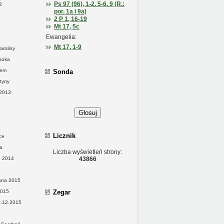
Ps 97 (96), 1-2. 5-6. 9 (R.:
2
por. 1a i 9a)
2 P 1, 16-19
Mt 17, 5c
Ewangelia:
Mt 17, 1-9
aroliny
ppoka
żem
Sonda
tyny
 2013
Głosuj
Licznik
ce
a
Liczba wyświetleń strony:
e 2014
43866
esna 2015
2015
Zegar
6.12.2015