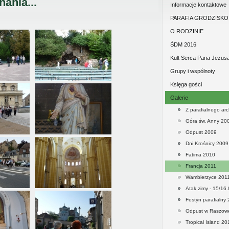
ania...
duszpasterstwie parafi
Informacje kontaktowe
PARAFIA GRODZISKO
O RODZINIE
ŚDM 2016
Kult Serca Pana Jezus
Grupy i wspólnoty
Księga gości
Galerie
Z parafialnego ar
Góra św. Anny 20
Odpust 2009
Dni Krośnicy 2009
Fatima 2010
Francja 2011
Wambierzyce 201
Atak zimy - 15/16
Festyn parafialny
Odpust w Raszow
Tropical Island 20