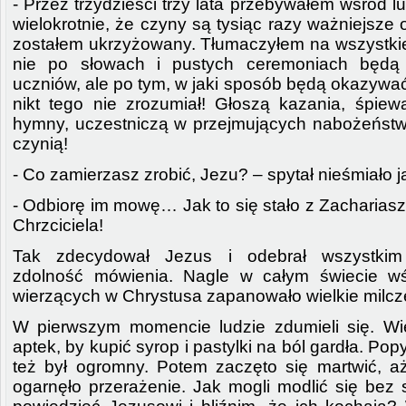
- Przez trzydzieści trzy lata przebywałem wśród l
wielokrotnie, że czyny są tysiąc razy ważniejsze 
zostałem ukrzyżowany. Tłumaczyłem na wszystkie
nie po słowach i pustych ceremoniach będą 
uczniów, ale po tym, w jaki sposób będą okazywa
nikt tego nie zrozumiał! Głoszą kazania, śpiew
hymny, uczestniczą w przejmujących nabożeństw
czynią!
- Co zamierzasz zrobić, Jezu? – spytał nieśmiało ja
- Odbiorę im mowę… Jak to się stało z Zacharias
Chrzciciela!
Tak zdecydował Jezus i odebrał wszystkim
zdolność mówienia. Nagle w całym świecie wś
wierzących w Chrystusa zapanowało wielkie milcz
W pierwszym momencie ludzie zdumieli się. Wi
aptek, by kupić syrop i pastylki na ból gardła. Popy
też był ogromny. Potem zaczęto się martwić, a
ogarnęło przerażenie. Jak mogli modlić się bez 