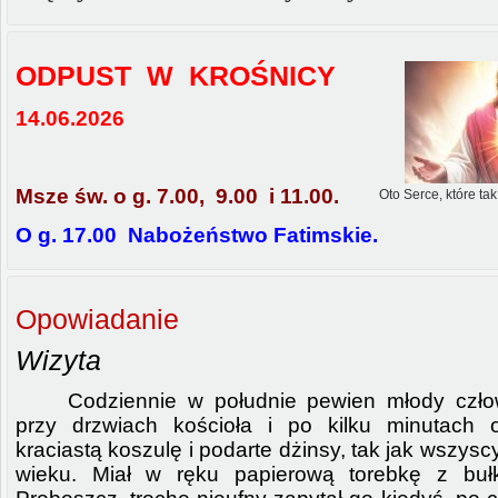
ODPUST W KROŚNICY
14.06.2026
Msze św. o g. 7.00, 9.00 i 11.00.
Oto Serce, które tak
O g. 17.00 Nabożeństwo Fatimskie.
Opowiadanie
Wizyta
Codziennie w południe pewien młody człow
przy drzwiach kościoła i po kilku minutach o
kraciastą koszulę i podarte dżinsy, tak jak wszysc
wieku. Miał w ręku papierową torebkę z buł