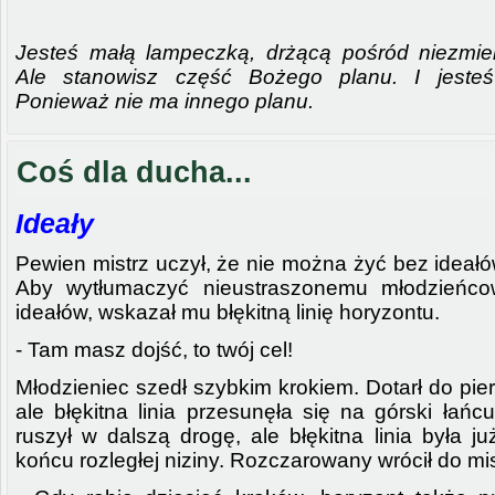
Jesteś małą lampeczką, drżącą pośród niezmie
Ale stanowisz część Bożego planu. I jesteś 
Ponieważ nie ma innego planu.
Coś dla ducha...
Ideały
Pewien mistrz uczył, że nie można żyć bez ideałó
Aby wytłumaczyć nieustraszonemu młodzieńco
ideałów, wskazał mu błękitną linię horyzontu.
- Tam masz dojść, to twój cel!
Młodzieniec szedł szybkim krokiem. Dotarł do pi
ale błękitna linia przesunęła się na górski łańc
ruszył w dalszą drogę, ale błękitna linia była j
końcu rozległej niziny. Rozczarowany wrócił do mis