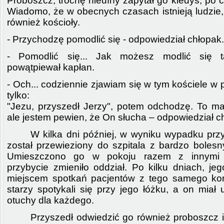
Proboszcz, trochę nieufny zapytał go kiedyś, po c
Wiadomo, że w obecnych czasach istnieją ludzie,
również kościoły.
- Przychodzę pomodlić się - odpowiedział chłopak.
- Pomodlić się... Jak możesz modlić się 
powątpiewał kapłan.
- Och... codziennie zjawiam się w tym kościele w 
tylko:
"Jezu, przyszedł Jerzy", potem odchodzę. To ma
ale jestem pewien, że On słucha – odpowiedział c
W kilka dni później, w wyniku wypadku przy
został przewieziony do szpitala z bardzo bolesn
Umieszczono go w pokoju razem z innymi 
przybycie zmieniło oddział. Po kilku dniach, jeg
miejscem spotkań pacjentów z tego samego kory
starzy spotykali się przy jego łóżku, a on miał
otuchy dla każdego.
Przyszedł odwiedzić go również proboszcz i