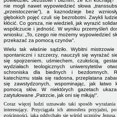
powiedzieć Jezusowi i bliźnim, że ich kochają? 
nie mogli nawet wypowiedzieć słowa „transsubsta
„przeistoczenie”), a kaznodzieje bez wzniosł
głębokich pojęć czuli się bezrobotni. Zwykli ludzie 
kłócić. Co gorsza, nie wiedzieli, jak wyrazić solid
współczucie i jedność. W wyniku przemyśleń dos
wniosku: „To, czego nie możemy wypowiedzieć 
przekazać za pomocą czynów”.
Wielu tak właśnie sądziło. Wybitni mistrzowie 
spontaniczni i szczerzy, nauczyli się wyrażać si
się spojrzeniem, uśmiechem, czułością, gesta
wydziałach teologicznych uniwersytetów otwa
schroniska dla biednych i bezdomnych. 
katechizmu stała się radosna, przeplatana zaba
się zawstydzonych, wspominając, jak łatwo 
pomocą słów. W niektórych gazetach ukazał
zatytułowane „Patrzcie, jak oni się miłują!”.
Coraz więcej ludzi uznawało taki sposób wyrażania
interesujący. Przyciągała ich atmosfera przyjaźni, p
gościnności, jaką oddychało się wśród uczniów Jezu