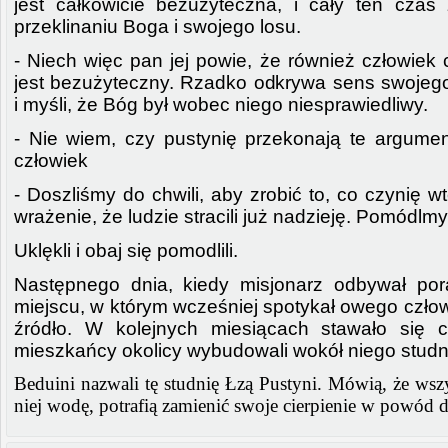
jest całkowicie bezużyteczna, i cały ten cza
przeklinaniu Boga i swojego losu.
- Niech więc pan jej powie, że również człowiek 
jest bezużyteczny. Rzadko odkrywa sens swojeg
i myśli, że Bóg był wobec niego niesprawiedliwy.
- Nie wiem, czy pustynię przekonają te argumen
człowiek
- Doszliśmy do chwili, aby zrobić to, co czynię 
wrażenie, że ludzie stracili już nadzieję. Pomódlmy
Uklękli i obaj się pomodlili.
Następnego dnia, kiedy misjonarz odbywał por
miejscu, w którym wcześniej spotykał owego czło
źródło. W kolejnych miesiącach stawało się c
mieszkańcy okolicy wybudowali wokół niego studn
Beduini nazwali tę studnię Łzą Pustyni. Mówią, że wszy
niej wodę, potrafią zamienić swoje cierpienie w powód d