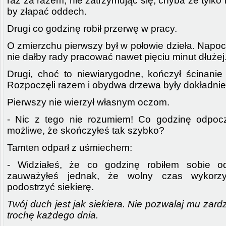
raz za razem, nie zatrzymując się, chyba że tylko 
by złapać oddech.
Drugi co godzinę robił przerwę w pracy.
O zmierzchu pierwszy był w połowie dzieła. Napocił
nie dałby rady pracować nawet pięciu minut dłużej
Drugi, choć to niewiarygodne, kończył ścinani
Rozpoczęli razem i obydwa drzewa były dokładnie
Pierwszy nie wierzył własnym oczom.
- Nic z tego nie rozumiem! Co godzinę odpocz
możliwe, że skończyłeś tak szybko?
Tamten odparł z uśmiechem:
- Widziałeś, że co godzinę robiłem sobie o
zauważyłeś jednak, że wolny czas wykorzy
podostrzyć siekierę.
Twój duch jest jak siekiera. Nie pozwalaj mu zard
trochę każdego dnia.